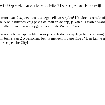
rwijk? Op zoek naar een leuke activiteit? De Escape Tour Harderwijk is
 teams van 2-4 personen ook tegen elkaar strijden! Het doel is om de uit
Alle instructies krijg je via de mail en de app, je kan dus starten wann
den jullie misschien wel opgenomen op de Wall of Fame.
eren van leuke opdrachten kom je steeds dichterbij de geheime uitgan
in teams van 2-5 personen, ben jij met een grotere groep? Dan kan je na
n Escape The City!