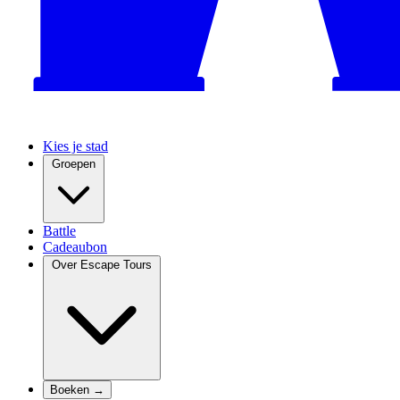
Kies je stad
Groepen
Battle
Cadeaubon
Over Escape Tours
Boeken →