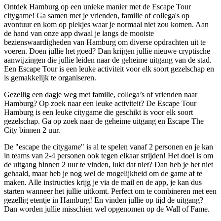
Ontdek Hamburg op een unieke manier met de Escape Tour
citygame! Ga samen met je vrienden, familie of collega's op
avontuur en kom op plekjes waar je normaal niet zou komen. Aan
de hand van onze app dwaal je langs de mooiste
bezienswaardigheden van Hamburg om diverse opdrachten uit te
voeren. Doen jullie het goed? Dan krijgen jullie nieuwe cryptische
aanwijzingen die jullie leiden naar de geheime uitgang van de stad.
Een Escape Tour is een leuke activiteit voor elk soort gezelschap en
is gemakkelijk te organiseren.
Gezellig een dagje weg met familie, collega’s of vrienden naar
Hamburg? Op zoek naar een leuke activiteit? De Escape Tour
Hamburg is een leuke citygame die geschikt is voor elk soort
gezelschap. Ga op zoek naar de geheime uitgang en Escape The
City binnen 2 uur.
De "escape the citygame" is al te spelen vanaf 2 personen en je kan
in teams van 2-4 personen ook tegen elkaar strijden! Het doel is om
de uitgang binnen 2 uur te vinden, lukt dat niet? Dan heb je het niet
gehaald, maar heb je nog wel de mogelijkheid om de game af te
maken. Alle instructies krijg je via de mail en de app, je kan dus
starten wanneer het jullie uitkomt. Perfect om te combineren met een
gezellig etentje in Hamburg! En vinden jullie op tijd de uitgang?
Dan worden jullie misschien wel opgenomen op de Wall of Fame.