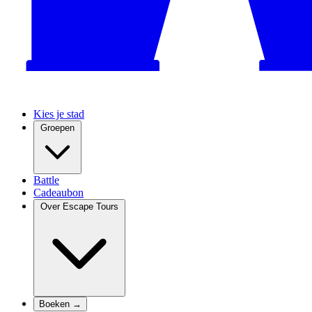
Kies je stad
Groepen
Battle
Cadeaubon
Over Escape Tours
Boeken →