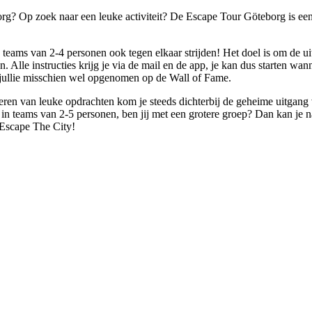
org? Op zoek naar een leuke activiteit? De Escape Tour Göteborg is een
 teams van 2-4 personen ook tegen elkaar strijden! Het doel is om de uit
Alle instructies krijg je via de mail en de app, je kan dus starten wann
n jullie misschien wel opgenomen op de Wall of Fame.
eren van leuke opdrachten kom je steeds dichterbij de geheime uitgan
in teams van 2-5 personen, ben jij met een grotere groep? Dan kan je na
 Escape The City!