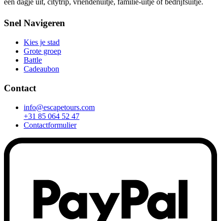
een dagje uit, citytrip, vriendenuitje, familie-uitje of bedrijfsuitje.
Snel Navigeren
Kies je stad
Grote groep
Battle
Cadeaubon
Contact
info@escapetours.com
+31 85 064 52 47
Contactformulier