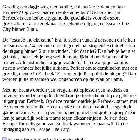
Gezellig een dagje weg met familie, collega’s of vrienden naar
Eerbeek? Op zoek naar een leuke activiteit? De Escape Tour
Eerbeek is een leuke citygame die geschikt is voor elk soort
gezelschap. Ga op zoek naar de geheime uitgang en Escape The
City binnen 2 uur.
De "escape the citygame" is al te spelen vanaf 2 personen en je kan
in teams van 2-4 personen ook tegen elkaar strijden! Het doel is om
de uitgang binnen 2 uur te vinden, lukt dat niet? Dan heb je het niet
gehaald, maar heb je nog wel de mogelijkheid om de game af te
maken. Alle instructies krijg je via de mail en de app, je kan dus
starten wanneer het jullie uitkomt. Perfect om te combineren met een
gezellig etentje in Eerbeek! En vinden jullie op tijd de uitgang? Dan
worden jullie misschien wel opgenomen op de Wall of Fame.
Met het beantwoorden van vragen, het oplossen van raadsels en
uitvoeren van leuke opdrachten kom je steeds dichterbij de geheime
uitgang van Eerbeek. Op deze manier ontdek je Eerbeek, samen met
je vrienden of familie, op een leuke en unieke manier! Je speelt de
game in teams van 2-5 personen, ben jij met een grotere groep? Dan
kan je natuurlijk ook in teams tegen elkaar strijden! Je start deze
Escape Tour citygame van Eerbeek wanneer je maar wil. Ga de
uitdaging aan en Escape The City!