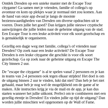
Ontdek Dresden op een unieke manier met de Escape Tour
citygame! Ga samen met je vrienden, familie of collega's op
avontuur en kom op plekjes waar je normaal niet zou komen. Aan
de hand van onze app dwaal je langs de mooiste
bezienswaardigheden van Dresden om diverse opdrachten uit te
voeren. Doen jullie het goed? Dan krijgen jullie nieuwe cryptische
aanwijzingen die jullie leiden naar de geheime uitgang van de stad.
Een Escape Tour is een leuke activiteit voor elk soort gezelschap en
is gemakkelijk te organiseren.
Gezellig een dagje weg met familie, collega’s of vrienden naar
Dresden? Op zoek naar een leuke activiteit? De Escape Tour
Dresden is een leuke citygame die geschikt is voor elk soort
gezelschap. Ga op zoek naar de geheime uitgang en Escape The
City binnen 2 uur.
De "escape the citygame" is al te spelen vanaf 2 personen en je kan
in teams van 2-4 personen ook tegen elkaar strijden! Het doel is om
de uitgang binnen 2 uur te vinden, lukt dat niet? Dan heb je het niet
gehaald, maar heb je nog wel de mogelijkheid om de game af te
maken. Alle instructies krijg je via de mail en de app, je kan dus
starten wanneer het jullie uitkomt. Perfect om te combineren met een
gezellig etentje in Dresden! En vinden jullie op tijd de uitgang? Dan
worden jullie misschien wel opgenomen op de Wall of Fame.