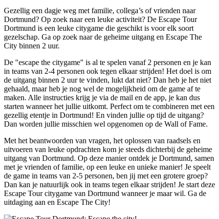
Gezellig een dagje weg met familie, collega’s of vrienden naar
Dortmund? Op zoek naar een leuke activiteit? De Escape Tour
Dortmund is een leuke citygame die geschikt is voor elk soort
gezelschap. Ga op zoek naar de geheime uitgang en Escape The
City binnen 2 uur.
De "escape the citygame" is al te spelen vanaf 2 personen en je kan
in teams van 2-4 personen ook tegen elkaar strijden! Het doel is om
de uitgang binnen 2 uur te vinden, lukt dat niet? Dan heb je het niet
gehaald, maar heb je nog wel de mogelijkheid om de game af te
maken. Alle instructies krijg je via de mail en de app, je kan dus
starten wanneer het jullie uitkomt. Perfect om te combineren met een
gezellig etentje in Dortmund! En vinden jullie op tijd de uitgang?
Dan worden jullie misschien wel opgenomen op de Wall of Fame.
Met het beantwoorden van vragen, het oplossen van raadsels en
uitvoeren van leuke opdrachten kom je steeds dichterbij de geheime
uitgang van Dortmund. Op deze manier ontdek je Dortmund, samen
met je vrienden of familie, op een leuke en unieke manier! Je speelt
de game in teams van 2-5 personen, ben jij met een grotere groep?
Dan kan je natuurlijk ook in teams tegen elkaar strijden! Je start deze
Escape Tour citygame van Dortmund wanneer je maar wil. Ga de
uitdaging aan en Escape The City!