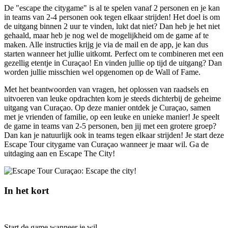
De "escape the citygame" is al te spelen vanaf 2 personen en je kan
in teams van 2-4 personen ook tegen elkaar strijden! Het doel is om
de uitgang binnen 2 uur te vinden, lukt dat niet? Dan heb je het niet
gehaald, maar heb je nog wel de mogelijkheid om de game af te
maken. Alle instructies krijg je via de mail en de app, je kan dus
starten wanneer het jullie uitkomt. Perfect om te combineren met een
gezellig etentje in Curaçao! En vinden jullie op tijd de uitgang? Dan
worden jullie misschien wel opgenomen op de Wall of Fame.
Met het beantwoorden van vragen, het oplossen van raadsels en
uitvoeren van leuke opdrachten kom je steeds dichterbij de geheime
uitgang van Curaçao. Op deze manier ontdek je Curaçao, samen
met je vrienden of familie, op een leuke en unieke manier! Je speelt
de game in teams van 2-5 personen, ben jij met een grotere groep?
Dan kan je natuurlijk ook in teams tegen elkaar strijden! Je start deze
Escape Tour citygame van Curaçao wanneer je maar wil. Ga de
uitdaging aan en Escape The City!
In het kort
Start de game wanneer je wil