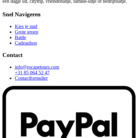
een dagje uit, citytrip, vriendenuitje, familie-uitje of bedrijfsuitje.
Snel Navigeren
Kies je stad
Grote groep
Battle
Cadeaubon
Contact
info@escapetours.com
+31 85 064 52 47
Contactformulier