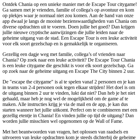
Ontdek Chania op een unieke manier met de Escape Tour citygame!
Ga samen met je vrienden, familie of collega's op avontuur en kom
op plekjes waar je normaal niet zou komen. Aan de hand van onze
app dwaal je langs de mooiste bezienswaardigheden van Chania om
diverse opdrachten uit te voeren. Doen jullie het goed? Dan krijgen
jullie nieuwe cryptische aanwijzingen die jullie leiden naar de
geheime uitgang van de stad. Een Escape Tour is een leuke activiteit
voor elk soort gezelschap en is gemakkelijk te organiseren.
Gezellig een dagje weg met familie, collega’s of vrienden naar
Chania? Op zoek naar een leuke activiteit? De Escape Tour Chania
is een leuke citygame die geschikt is voor elk soort gezelschap. Ga
op zoek naar de geheime uitgang en Escape The City binnen 2 uur.
De "escape the citygame" is al te spelen vanaf 2 personen en je kan
in teams van 2-4 personen ook tegen elkaar strijden! Het doel is om
de uitgang binnen 2 uur te vinden, lukt dat niet? Dan heb je het niet
gehaald, maar heb je nog wel de mogelijkheid om de game af te
maken. Alle instructies krijg je via de mail en de app, je kan dus
starten wanneer het jullie uitkomt. Perfect om te combineren met een
gezellig etentje in Chania! En vinden jullie op tijd de uitgang? Dan
worden jullie misschien wel opgenomen op de Wall of Fame.
Met het beantwoorden van vragen, het oplossen van raadsels en
uitvoeren van leuke opdrachten kom je steeds dichterbij de geheime