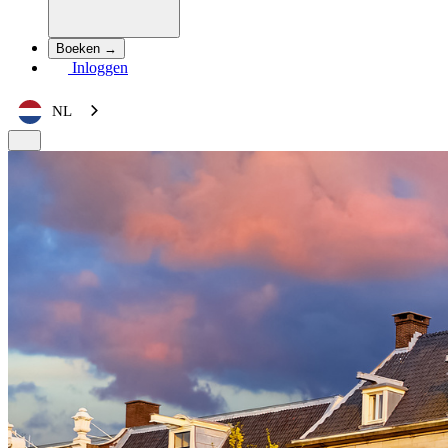
Boeken →
Inloggen
NL