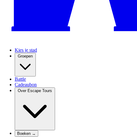
Kies je stad
Groepen
Battle
Cadeaubon
Over Escape Tours
Boeken →