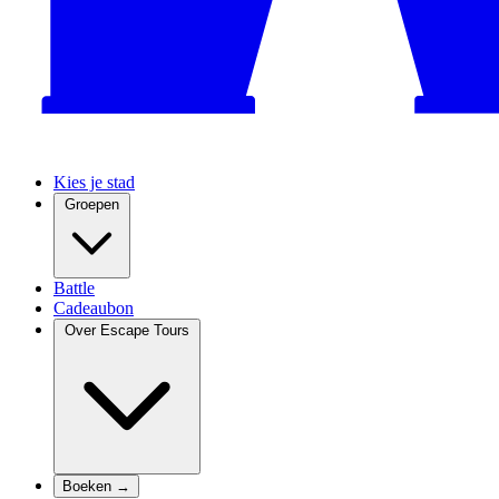
Kies je stad
Groepen
Battle
Cadeaubon
Over Escape Tours
Boeken →