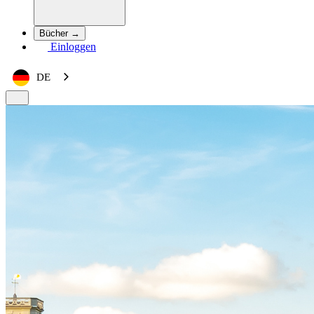
Bücher →
Einloggen
DE