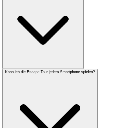
Kann ich die Escape Tour jedem Smartphone spielen?