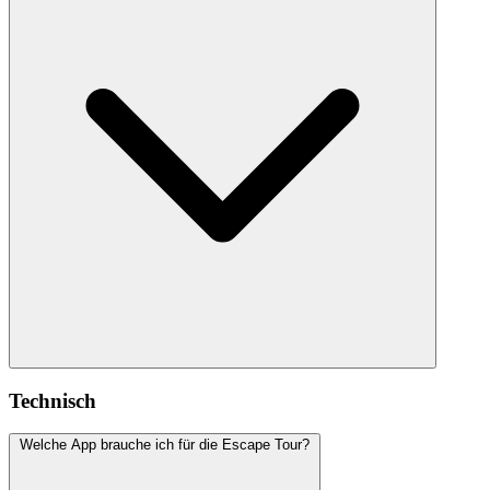
Technisch
Welche App brauche ich für die Escape Tour?