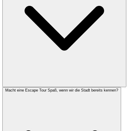
Macht eine Escape Tour Spaß, wenn wir die Stadt bereits kennen?