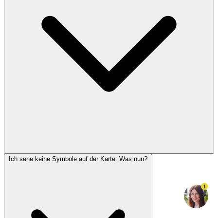
Ich sehe keine Symbole auf der Karte. Was nun?
1