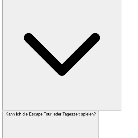
Kann ich die Escape Tour jeder Tageszeit spielen?