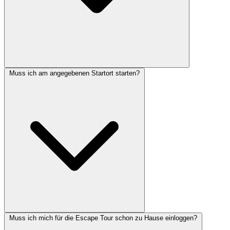
Muss ich am angegebenen Startort starten?
Muss ich mich für die Escape Tour schon zu Hause einloggen?