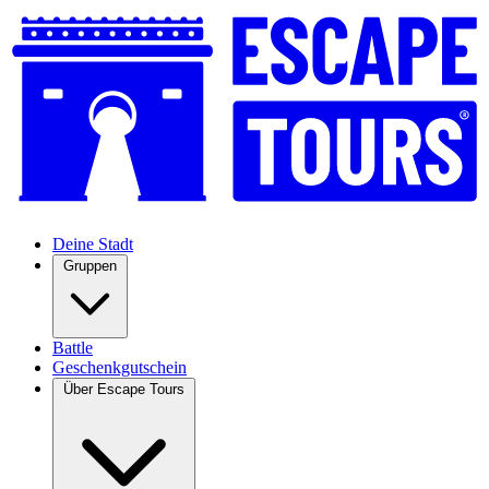
Deine Stadt
Gruppen
Battle
Geschenkgutschein
Über Escape Tours