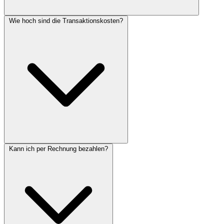
Wie hoch sind die Transaktionskosten?
Kann ich per Rechnung bezahlen?