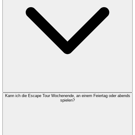
Kann ich die Escape Tour Wochenende, an einem Feiertag oder abends
spielen?