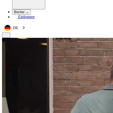
Bücher →
Einloggen
DE