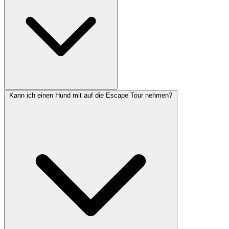
Kann ich einen Hund mit auf die Escape Tour nehmen?