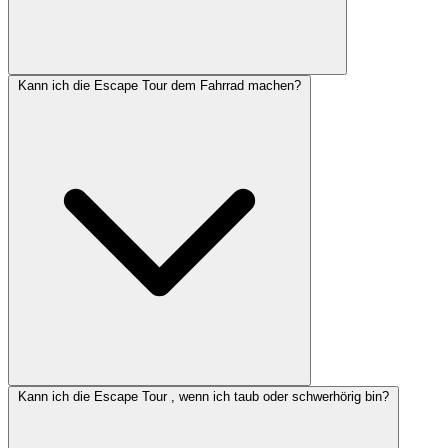
Kann ich die Escape Tour dem Fahrrad machen?
Kann ich die Escape Tour , wenn ich taub oder schwerhörig bin?