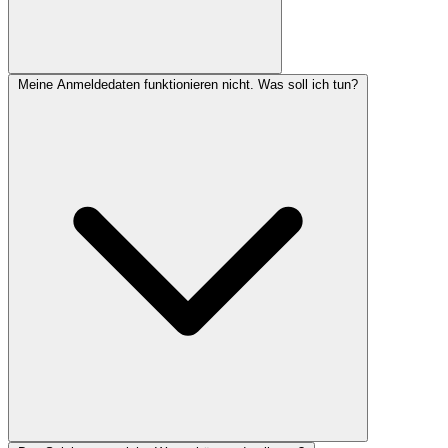
Meine Anmeldedaten funktionieren nicht. Was soll ich tun?