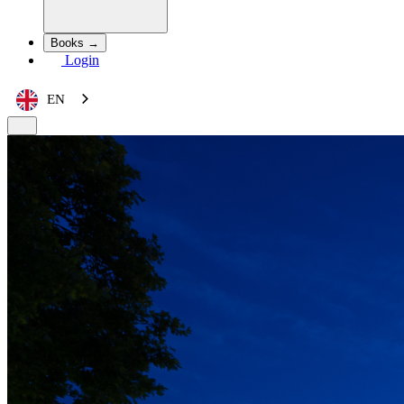
Books →
Login
EN