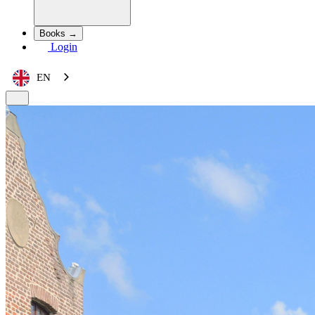
Books →
Login
EN