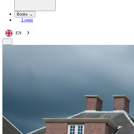
Books →
Login
EN