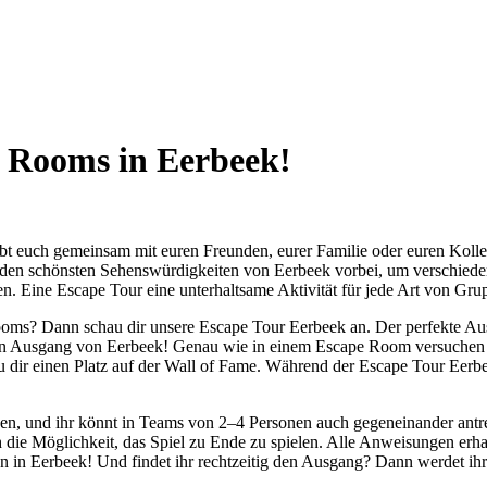
e Rooms in Eerbeek!
bt euch gemeinsam mit euren Freunden, eurer Familie oder euren Kolleg
den schönsten Sehenswürdigkeiten von Eerbeek vorbei, um verschiedene
 Eine Escape Tour eine unterhaltsame Aktivität für jede Art von Grupp
Rooms? Dann schau dir unsere Escape Tour Eerbeek an. Der perfekte Aus
men Ausgang von Eerbeek! Genau wie in einem Escape Room versuchen
du dir einen Platz auf der Wall of Fame. Während der Escape Tour Eer
den, und ihr könnt in Teams von 2–4 Personen auch gegeneinander antre
h die Möglichkeit, das Spiel zu Ende zu spielen. Alle Anweisungen erhal
 in Eerbeek! Und findet ihr rechtzeitig den Ausgang? Dann werdet ihr