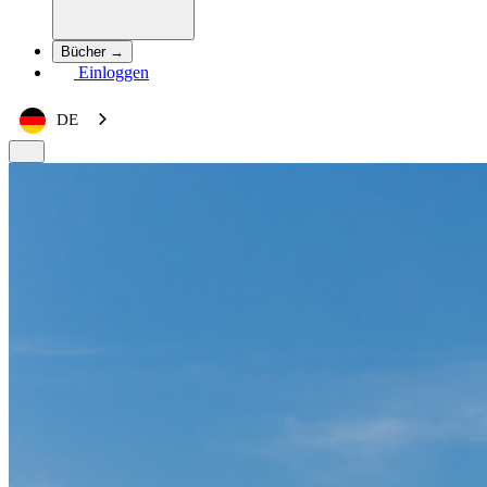
Bücher →
Einloggen
DE