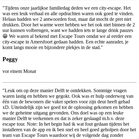
"Tijdens onze jaarlijkse familiedag deden we een city-escape. Het
was een leuk verhaal en alle opdrachten waren ook goed te vinden.
Helaas hadden we 2 antwoorden fout, maar dat mocht de pret niet
drukken. Door het warme weer hebben we het ook niet binnen de 2
uur kunnen volbrengen, want we hadden iets te lange drink pauzes
😁 We waren al bekend met Escape Tours omdat we al eerder een
city-escape in Amersfoort gedaan hadden. Een echte aanrader, je
komt langs mooie en bijzondere plekjes in de stad."
Peggy
vor einem Monat
"Leuk om op deze manier Delft te ontdekken. Sommige vragen
waren lastig en hebben we gegokt. Ook was er hulp onderweg van
één van de bewoners die vaker spelers voor zijn deur heeft gehad
xD. Uiteindelijk zijn we goed tot de oplossing gekomen en hebben
we de geheime uitgang gevonden. Ons doel was op een leuke
manier Delft te verkennen en dat is zeker geslaagd m.b.v. deze
escape tour. Note: In het begin had ik wat fout gedaan tijdens het
installeren van de app en ik ben snel en heel goed geholpen door het
team van Escape Tours waardoor wij de volgende dag zonder