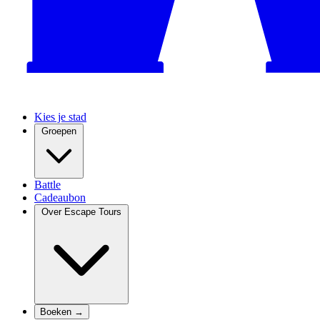
Kies je stad
Groepen
Battle
Cadeaubon
Over Escape Tours
Boeken →